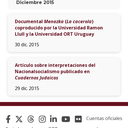
Diciembre 2015
Publi
Documental
Menazka
(
La cacerola
)
Agen
coproducido por la Universidad Ramon
ORT
Llull y la Universidad ORT Uruguay
Festi
30 dic. 2015
judía
y
conm
Artículo sobre interpretaciones del
Feste
Nacionalsocialismo publicado en
por
Cuadernos Judaicos
Rosh
Hash
29 dic. 2015
Prem
Scop
Libro
Cuentas oficiales
La
niña