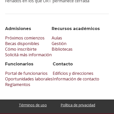
Feriados en los que ORT permanece cerrada
que
mira
los
trene
partir
Admisiones
Recursos académicos
Shoá:
Próximos comienzos
Aulas
la
Becas disponibles
Gestión
Condi
Cómo inscribirte
Bibliotecas
Huma
Solicitá más información
y la
Memo
Funcionarios
Contacto
-
curso
Portal de funcionarios
Edificios y direcciones
de
Oportunidades laborales
Información de contacto
capac
para
Reglamentos
docen
(2020
Conta
Términos de uso
Política de privacidad