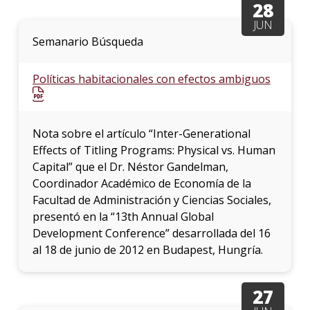
28
JUN
La
Semanario Búsqueda
unive
en
los
Políticas habitacionales con efectos ambiguos
medio
Sobre
Nota sobre el artículo “Inter-Generational
Blog
Effects of Titling Programs: Physical vs. Human
instit
Capital” que el Dr. Néstor Gandelman,
Coordinador Académico de Economía de la
Facultad de Administración y Ciencias Sociales,
presentó en la “13th Annual Global
Development Conference” desarrollada del 16
al 18 de junio de 2012 en Budapest, Hungría.
27