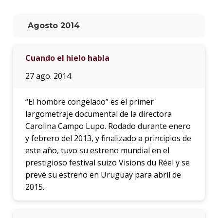
La
Agosto 2014
unive
en
los
Cuando el hielo habla
medio
27 ago. 2014
Sobre
“El hombre congelado” es el primer
Blog
instit
largometraje documental de la directora
Carolina Campo Lupo. Rodado durante enero
y febrero del 2013, y finalizado a principios de
este año, tuvo su estreno mundial en el
prestigioso festival suizo Visions du Réel y se
prevé su estreno en Uruguay para abril de
2015.