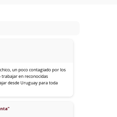
eventos
Eventos
anteriores
Testimonios
La
universidad
en
los
chico, un poco contagiado por los
medios
ó trabajar en reconocidas
bajar desde Uruguay para toda
Sobresalientes
Blog
unta"
institucional