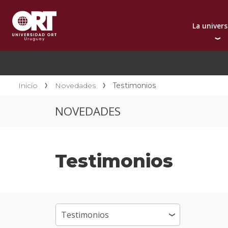
La univer
Presentación instit
A
Por qué elegir ORT
A
Reconocimientos in
C
Inicio
Novedades
Testimonios
Autoridades
D
NOVEDADES
Rectorado
I
Área Internacional
I
Sostenibilidad
I
Testimonios
Contacto