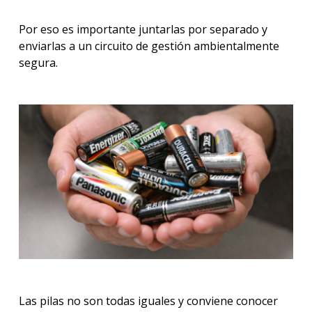
de
papel
Por eso es importante juntarlas por separado y
y
enviarlas a un circuito de gestión ambientalmente
cartó
segura.
Norm
UNIT
Activ
Artíc
Conta
Las pilas no son todas iguales y conviene conocer