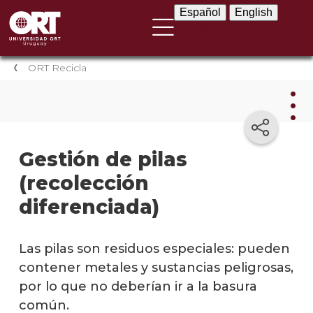
Español
English
Español
English
ORT Recicla
ORT
Gestión de pilas
Reci
(recolección
Iniciat
diferenciada)
de
recicl
Las pilas son residuos especiales: pueden
Recicl
contener metales y sustancias peligrosas,
de
plásti
por lo que no deberían ir a la basura
común.
Recicl