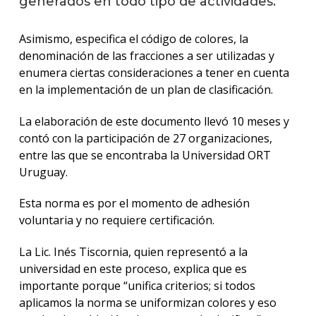
generados en todo tipo de actividades.
de
papel
Asimismo, especifica el código de colores, la
y
cartó
denominación de las fracciones a ser utilizadas y
enumera ciertas consideraciones a tener en cuenta
Norm
en la implementación de un plan de clasificación.
UNIT
La elaboración de este documento llevó 10 meses y
Activ
contó con la participación de 27 organizaciones,
entre las que se encontraba la Universidad ORT
Artíc
Uruguay.
Conta
Esta norma es por el momento de adhesión
voluntaria y no requiere certificación.
La Lic. Inés Tiscornia, quien representó a la
universidad en este proceso, explica que es
importante porque “unifica criterios; si todos
aplicamos la norma se uniformizan colores y eso