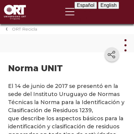
Español
English
Español
English
ORT Recicla
ORT
Norma UNIT
Reci
Iniciat
El 14 de junio de 2017 se presentó en la
de
sede del Instituto Uruguayo de Normas
recicl
Técnicas la Norma para la Identificación y
Recicl
Clasificación de Residuos 1239,
de
que describe los aspectos básicos para la
plásti
identificación y clasificación de residuos
Recicl