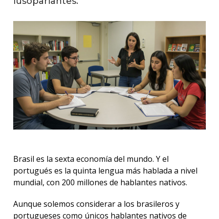
lusoparlantes.
mand
Apre
corea
Apre
franc
Apre
inglés
Apre
italia
Apre
japon
Brasil es la sexta economía del mundo. Y el
portugués es la quinta lengua más hablada a nivel
Apre
mundial, con 200 millones de hablantes nativos.
port
Aunque solemos considerar a los brasileros y
Exám
portugueses como únicos hablantes nativos de