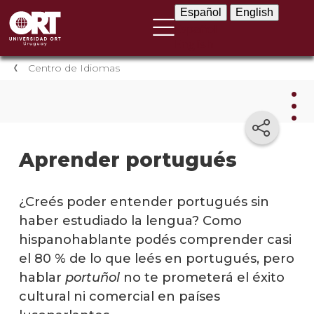
Español
English
Español
English
Centro de Idiomas
Cent
Aprender portugués
de
Idio
¿Creés poder entender portugués sin
Objet
haber estudiado la lengua? Como
hispanohablante podés comprender casi
Apre
el 80 % de lo que leés en portugués, pero
alem
hablar
portuñol
no te prometerá el éxito
Apre
cultural ni comercial en países
chino