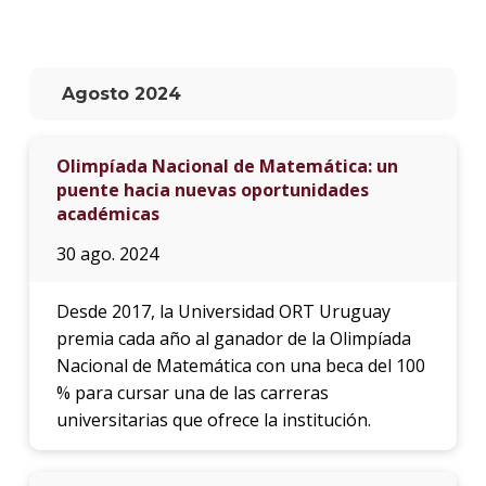
La
unive
en
Agosto 2024
los
medio
Olimpíada Nacional de Matemática: un
Sobre
puente hacia nuevas oportunidades
académicas
Blog
instit
30 ago. 2024
Desde 2017, la Universidad ORT Uruguay
premia cada año al ganador de la Olimpíada
Nacional de Matemática con una beca del 100
% para cursar una de las carreras
universitarias que ofrece la institución.