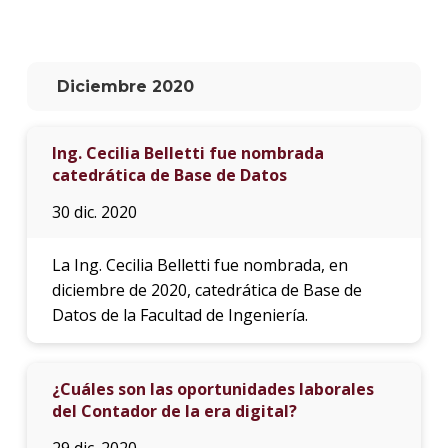
La
unive
en
Diciembre 2020
los
medio
Ing. Cecilia Belletti fue nombrada
Sobre
catedrática de Base de Datos
Blog
30 dic. 2020
instit
La Ing. Cecilia Belletti fue nombrada, en
diciembre de 2020, catedrática de Base de
Datos de la Facultad de Ingeniería.
¿Cuáles son las oportunidades laborales
del Contador de la era digital?
29 dic. 2020