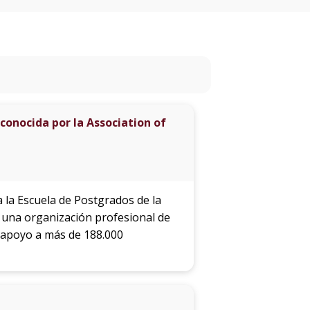
eventos
Eventos
anteriores
Testimonios
conocida por la Association of
La
universidad
en
los
medios
 la Escuela de Postgrados de la
s una organización profesional de
 apoyo a más de 188.000
Sobresalientes
Blog
institucional