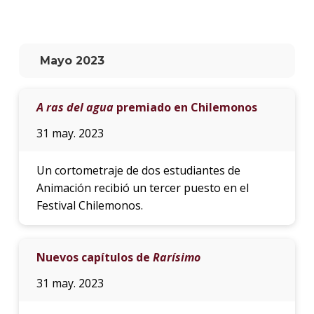
La
unive
en
Mayo 2023
los
medio
A ras del agua
premiado en Chilemonos
Sobre
31 may. 2023
Blog
instit
Un cortometraje de dos estudiantes de
Animación recibió un tercer puesto en el
Festival Chilemonos.
Nuevos capítulos de
Rarísimo
31 may. 2023