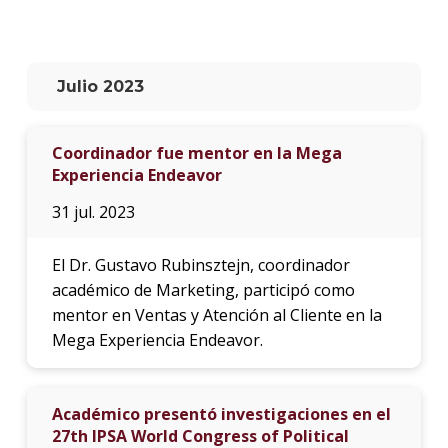
La
unive
en
Julio 2023
los
medio
Coordinador fue mentor en la Mega
Sobre
Experiencia Endeavor
Blog
31 jul. 2023
instit
El Dr. Gustavo Rubinsztejn, coordinador
académico de Marketing, participó como
mentor en Ventas y Atención al Cliente en la
Mega Experiencia Endeavor.
Académico presentó investigaciones en el
27th IPSA World Congress of Political