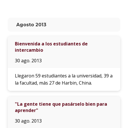
La
unive
en
Agosto 2013
los
medio
Bienvenida a los estudiantes de
Sobre
intercambio
Blog
30 ago. 2013
instit
Llegaron 59 estudiantes a la universidad, 39 a
la facultad, más 27 de Harbin, China.
"La gente tiene que pasárselo bien para
aprender"
30 ago. 2013