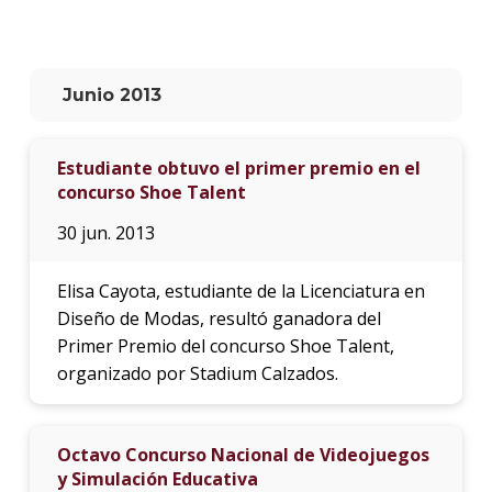
La
unive
en
Junio 2013
los
medio
Estudiante obtuvo el primer premio en el
Sobre
concurso Shoe Talent
Blog
30 jun. 2013
instit
Elisa Cayota, estudiante de la Licenciatura en
Diseño de Modas, resultó ganadora del
Primer Premio del concurso Shoe Talent,
organizado por Stadium Calzados.
Octavo Concurso Nacional de Videojuegos
y Simulación Educativa